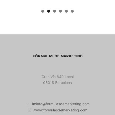
FÓRMULAS DE MARKETING
Gran Vía 849 Local
08018 Barcelona
fminfo@formulasdemarketing.com
www.formulasdemarketing.com