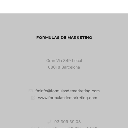
FÓRMULAS DE MARKETING
Gran Vía 849 Local
08018 Barcelona
fminfo@formulasdemarketing.com
www.formulasdemarketing.com
93 309 39 08